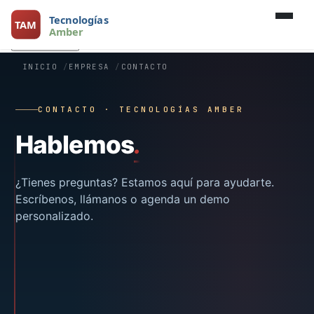
Ya eres cliente?
iPhone
Android
Web
Panel
WhatsApp
Ya eres cliente?
INICIO
EMPRESA
CONTACTO
CONTACTO · TECNOLOGÍAS AMBER
Hablemos
.
¿Tienes preguntas? Estamos aquí para ayudarte.
Escríbenos, llámanos o agenda un demo
personalizado.