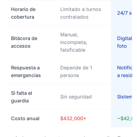
Horario de
Limitado a turnos
24/7 sin
cobertura
contratados
Manual,
Bitácora de
Digital,
incompleta,
accesos
foto
falsificable
Respuesta a
Depende de 1
Notifica
emergencias
persona
a reside
Si falta el
Sin seguridad
Sistema
guardia
Costo anual
$432,000+
~$42,00