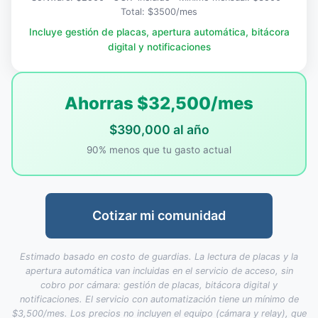
Total: $3500/mes
Incluye gestión de placas, apertura automática, bitácora
digital y notificaciones
Ahorras $32,500/mes
$390,000 al año
90% menos que tu gasto actual
Cotizar mi comunidad
Estimado basado en costo de guardias. La lectura de placas y la
apertura automática van incluidas en el servicio de acceso, sin
cobro por cámara: gestión de placas, bitácora digital y
notificaciones. El servicio con automatización tiene un mínimo de
$3,500/mes. Los precios no incluyen el equipo (cámara y relay), que