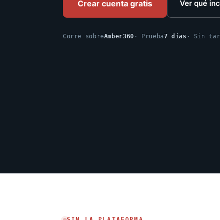
Crear cuenta gratis
Ver qué in
Corre sobre
Amber360
· Prueba
7 días
· Sin ta
SIN LA PLATAFORMA