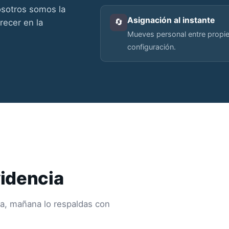
osotros somos la
Asignación al instante
🔄
recer en la
Mueves personal entre propie
configuración.
videncia
, mañana lo respaldas con