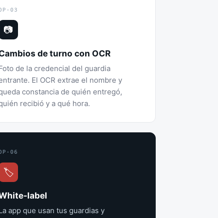
OP-03
📷
Cambios de turno con OCR
Foto de la credencial del guardia
entrante. El OCR extrae el nombre y
queda constancia de quién entregó,
quién recibió y a qué hora.
OP-06
🏷
White-label
La app que usan tus guardias y