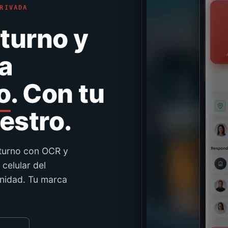
RIVADA
 turno y
a
o
. Con tu
uestro.
 turno con OCR y
celular del
unidad. Tu marca