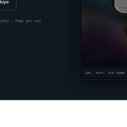
cluye
rjeta · Pago por uso
GPS
FOTO
OCR-TURNO