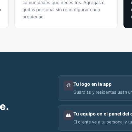
comunidades que necesites. Agregas o
o
quitas personal sin reconfigurar cada
propiedad.
Tu logo en la app
🎨
Guardias y residentes usan un
e.
Tu equipo en el panel del 
👥
El cliente ve a tu personal y t